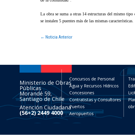
de la comunidad”.
La obra se suma a otras 14 estructuras del mismo tipo q
se instalen 5 puentes más de las mismas características.
←
Noticia Anterior
Concursos de Personal
Tra
Ministerio de Obras
Agua y Recursos Hídricos
Edi
Públicas
Morandé 59,
Concesiones
Lic
Santiago de Chile
Contratistas y Consultores
Pla
Atención Ciudadana
Puertos
obr
(56+2) 2449 4000
Aeropuertos