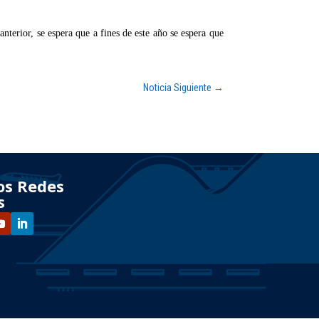
nterior, se espera que a fines de este año se espera que
Noticia Siguiente
→
os Redes
s