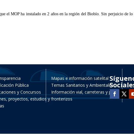
ue el MOP ha instalado en 2 años en la región del Biobío. Sin perjuicio de lo a
Síguen
nsparencia
Mapas e información satelital
Sociale
ficación Pública
Temas Sanitarios y Ambientales
itaciones y Concursos
Información vial, carreteras y pasos
nes, proyectos, estudios y
fronterizos
as